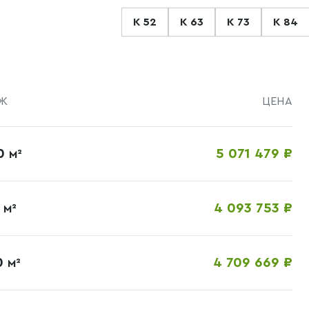
К 52
К 63
К 73
К 84
Ж
ЦЕНА
00
5 071 479 ₽
М²
0
4 093 753 ₽
М²
0
4 709 669 ₽
М²