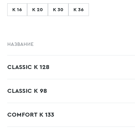
К 16
К 20
К 30
К 36
НАЗВАНИЕ
CLASSIC К 128
CLASSIC К 98
COMFORT К 133