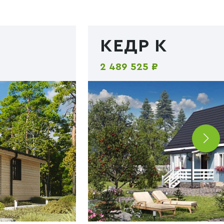
КЕДР К
2 489 525 ₽