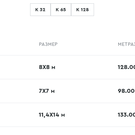
К 32
К 65
К 128
РАЗМЕР
МЕТРА
8Х8
128.
М
7Х7
98.0
М
11,4X14
133.0
М