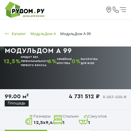
<<
Каталог
МодульДом А
МодульДом А 99
МОДУЛЬДОМ А 99
КРЕДИТ БЕЗ
СЕМЕЙНАЯ
РАССРОЧКА
12,5%
6%
0%
ПЕРВОНАЧАЛЬНОГО
ИПОТЕКА
ДЛЯ ВСЕХ
ПЕРВОГО
ВЗНОСА
99.00 м²
4 731 512 ₽
5 257 235 ₽
Площадь
Размеры
Спальни
Санузлов
12,5x9,4
1
1