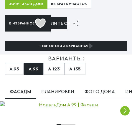
ВЫБРАТЬ УЧАСТОК
ХОЧУ ТАКОЙ ДОМ!
ПОДЕЛИТЬСЯ
В ИЗБРАННОЕ
ТЕХНОЛОГИЯ
КАРКАСНАЯ
ВАРИАНТЫ:
А 95
А 99
А 123
А 135
ФАСАДЫ
ПЛАНИРОВКИ
ФОТО ДОМА
ИН