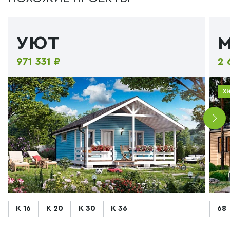
УЮТ
971 331 ₽
2 
Х
К 16
К 20
К 30
К 36
68