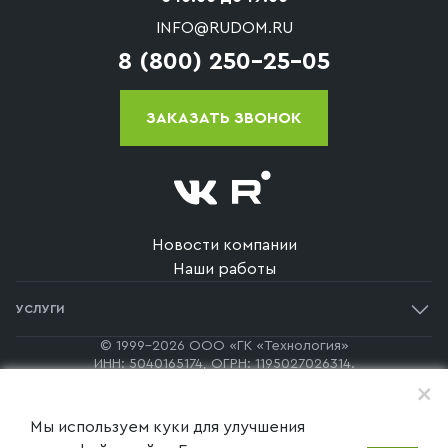
INFO@RUDOM.RU
8 (800) 250-25-05
ЗАКАЗАТЬ ЗВОНОК
Новости компании
Наши работы
УСЛУГИ
Одноэтажные дома
© 1999-2026 ООО «ГК «Технология»
ИНН: 5040165174, ОГРН: 1195027026314.
Двухэтажные дома
+
140170, Московская Область, г. Бронницы, пер. Каширский, д.
60, офис 7а
Дома в стиле барнхаус
Копирование и распространение материалов с сайта
Мы используем куки для улучшения
запрещено. Информация на сайте не является публичной
Дома в стиле хай-тек