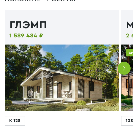
ГЛЭМП
1 589 484 ₽
2 
Х
К 128
108