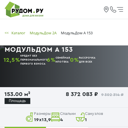
<<
Каталог
МодульДом 2А
МодульДом А 153
МОДУЛЬДОМ А 153
КРЕДИТ БЕЗ
СЕМЕЙНАЯ
РАССРОЧКА
12,5%
6%
0%
ПЕРВОНАЧАЛЬНОГО
ИПОТЕКА
ДЛЯ ВСЕХ
ПЕРВОГО
ВЗНОСА
153.00 м²
8 372 083 ₽
9 302 314 ₽
Площадь
Размеры
Спальни
Санузлов
19x13,9
4
1