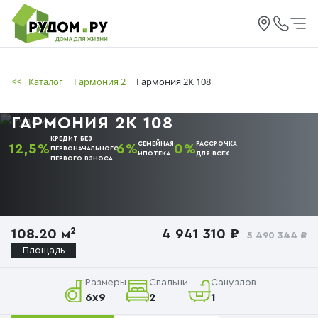
<<
Каталог
Гармония 2
Гармония 2К 108
ГАРМОНИЯ 2К 108
КРЕДИТ БЕЗ
СЕМЕЙНАЯ
РАССРОЧКА
12,5%
6%
0%
ПЕРВОНАЧАЛЬНОГО
ИПОТЕКА
ДЛЯ ВСЕХ
ПЕРВОГО
ВЗНОСА
108.20 м²
4 941 310 ₽
5 490 344 ₽
Площадь
Размеры
Спальни
Санузлов
6х9
2
1