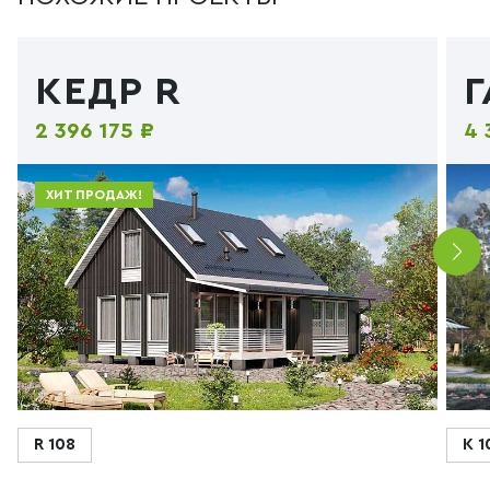
КЕДР R
2 396 175 ₽
4 
ХИТ ПРОДАЖ!
R 108
К 1