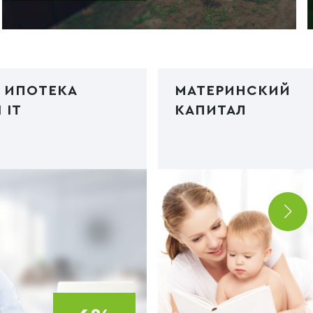
 ИПОТЕКА
МАТЕРИНСКИЙ
 IT
КАПИТАЛ
poteka2.jpg"
Код PHP
/img/ipoteka3.jp
webp">
type="image/webp">