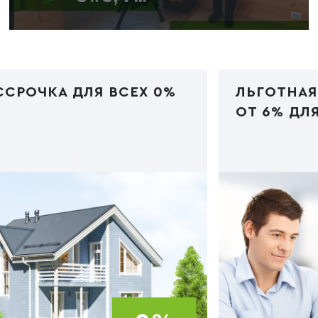
ССРОЧКА ДЛЯ ВСЕХ 0%
ЛЬГОТНАЯ
ОТ 6% ДЛЯ
 PHP
/img/ipoteka.jpg"
Код PHP
/img/i
e="image/webp">
type="image/