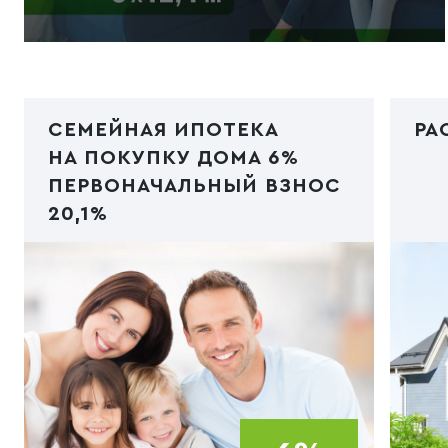
СЕМЕЙНАЯ ИПОТЕКА
РА
НА ПОКУПКУ ДОМА 6%
ПЕРВОНАЧАЛЬНЫЙ ВЗНОС
20,1%
Код PHP
/img/ipoteka1.jpg"
Код
type="image/webp">
typ