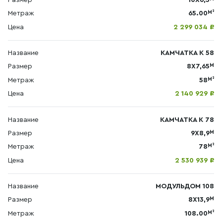
М²
Метраж
65.00
Цена
2 299 034 ₽
Название
КАМЧАТКА К 58
М
Размер
8X7,65
М²
Метраж
58
Цена
2 140 929 ₽
Название
КАМЧАТКА К 78
М
Размер
9X8,9
М²
Метраж
78
Цена
2 530 939 ₽
Название
МОДУЛЬДОМ 108
М
Размер
8X13,9
М²
Метраж
108.00