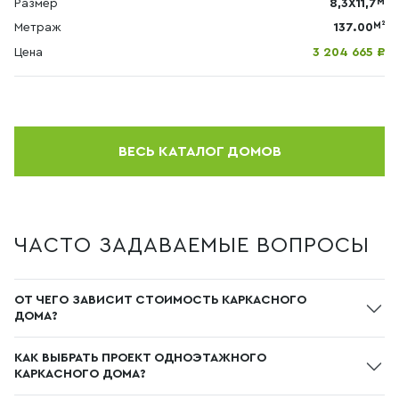
М
Размер
8,3Х11,7
М²
Метраж
137.00
Цена
3 204 665 ₽
ВЕСЬ КАТАЛОГ ДОМОВ
ЧАСТО ЗАДАВАЕМЫЕ ВОПРОСЫ
ОТ ЧЕГО ЗАВИСИТ СТОИМОСТЬ КАРКАСНОГО
ДОМА?
Стоимость одноэтажного каркасного дома зависит
КАК ВЫБРАТЬ ПРОЕКТ ОДНОЭТАЖНОГО
от выбранного проекта, площади, планировки,
КАРКАСНОГО ДОМА?
комплектации, используемых материалов и