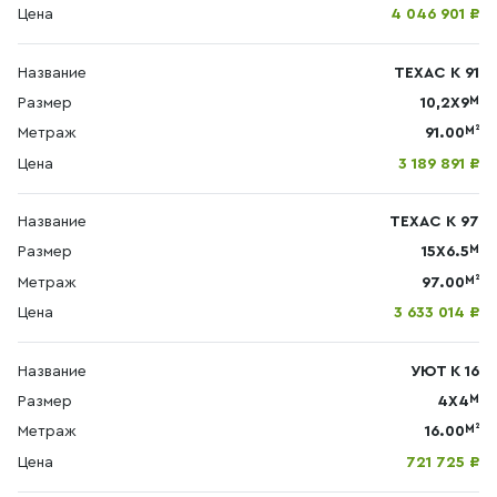
Цена
4 046 901 ₽
Название
ТЕХАС К 91
М
Размер
10,2X9
М²
Метраж
91.00
Цена
3 189 891 ₽
Название
ТЕХАС К 97
М
Размер
15X6.5
М²
Метраж
97.00
Цена
3 633 014 ₽
Название
УЮТ К 16
М
Размер
4Х4
М²
Метраж
16.00
Цена
721 725 ₽