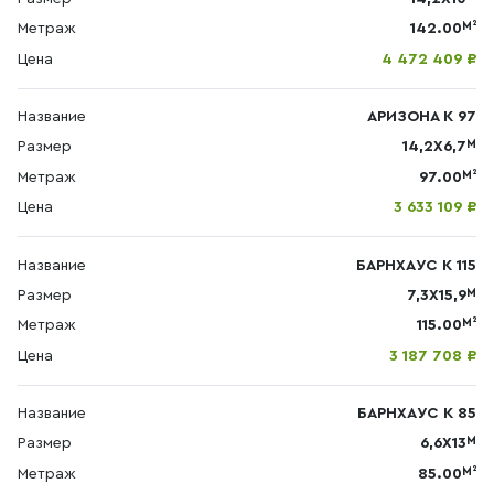
М²
Метраж
142.00
Цена
4 472 409 ₽
Название
АРИЗОНА К 97
М
Размер
14,2X6,7
М²
Метраж
97.00
Цена
3 633 109 ₽
Название
БАРНХАУС К 115
М
Размер
7,3Х15,9
М²
Метраж
115.00
Цена
3 187 708 ₽
Название
БАРНХАУС К 85
М
Размер
6,6X13
М²
Метраж
85.00