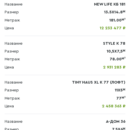
Название
NEW LIFE КБ 181
М
Размер
13.5X14.8
М²
Метраж
181.00
Цена
12 233 477 ₽
Название
STYLE К 78
М
Размер
10,5Х7,5
М²
Метраж
78.00
Цена
2 931 283 ₽
Название
TINY HAUS XL К 77 (ЛОФТ)
М
Размер
11X5
М²
Метраж
77
Цена
2 458 363 ₽
Название
А-ДОМ 36
М
Размер
7,5X6