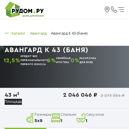
<<
Каталог
Авангард
Авангард К 43 (баня)
АВАНГАРД К 43 (БАНЯ)
КРЕДИТ БЕЗ
СЕМЕЙНАЯ
РАССРОЧКА
12,5%
6%
0%
ПЕРВОНАЧАЛЬНОГО
ИПОТЕКА
ДЛЯ ВСЕХ
ПЕРВОГО
ВЗНОСА
43 м²
2 046 046 ₽
2 273 384 ₽
Площадь
Размеры
Спальни
Санузлов
5х8
1
1