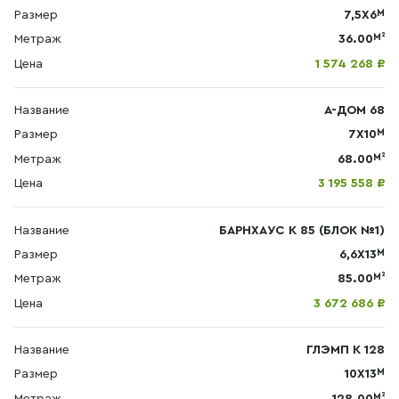
М
Размер
7,5X6
М²
Метраж
36.00
Цена
1 574 268 ₽
Название
А-ДОМ 68
М
Размер
7X10
М²
Метраж
68.00
Цена
3 195 558 ₽
Название
БАРНХАУС К 85 (БЛОК №1)
М
Размер
6,6X13
М²
Метраж
85.00
Цена
3 672 686 ₽
Название
ГЛЭМП К 128
М
Размер
10Х13
М²
Метраж
128.00