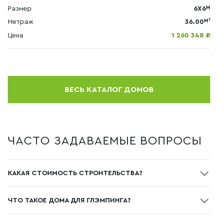
М
Размер
6Х6
М²
Метраж
36.00
Цена
1 260 348 ₽
ВЕСЬ КАТАЛОГ ДОМОВ
ЧАСТО ЗАДАВАЕМЫЕ ВОПРОСЫ
КАКАЯ СТОИМОСТЬ СТРОИТЕЛЬСТВА?
Стоимость домов зависит от площади, комплектации
ЧТО ТАКОЕ ДОМА ДЛЯ ГЛЭМПИНГА?
и выбранного проекта. В каталоге компании
«РУДОМ.РУ» цены начинаются от 831 533 руб.