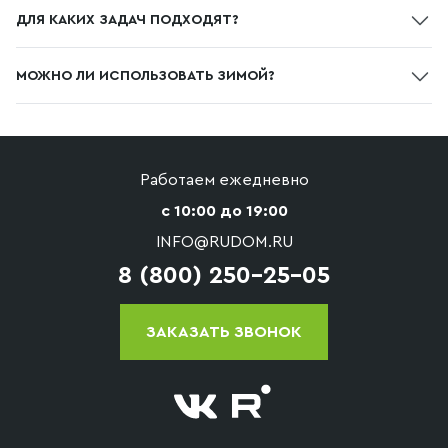
Это компактные и комфортные домики для отдыха на
ДЛЯ КАКИХ ЗАДАЧ ПОДХОДЯТ?
природе, сочетающие удобства отеля с атмосферой
кемпинга.
Идеальны для туристических баз, аренды и бизнеса в
МОЖНО ЛИ ИСПОЛЬЗОВАТЬ ЗИМОЙ?
сфере отдыха, а также для личного использования.
Да, при утеплении такие дома подходят для
круглогодичной эксплуатации.
Работаем ежедневно
с 10:00 до 19:00
INFO@RUDOM.RU
8 (800) 250-25-05
ЗАКАЗАТЬ ЗВОНОК