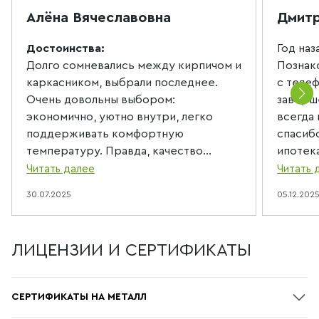
Алёна Вячеславовна
Дмитр
Достоинства:
Год наз
Долго сомневались между кирпичом и
Познак
каркасником, выбрали последнее.
с телеф
Очень довольны выбором:
заверш
экономично, уютно внутри, легко
всегда 
поддерживать комфортную
спасиб
температуру. Правда, качество
ипотека
сборки зависит от бригады рабочих,
компани
Читать далее
Читать 
нам повезло, попались
то же 
30.07.2025
05.12.202
добросовестные ребята.
уже не 
Недостатки:
выстав
Окна немного промерзают, надо было
увидел
ЛИЦЕНЗИИ И СЕРТИФИКАТЫ
ставить лучше стеклопакеты. Еще мы
строите
с мужем боимся грызунов –
Москве
начитались отзывов в интернете. Пока
такая ж
СЕРТИФИКАТЫ НА МЕТАЛЛ
их не видели, но если вдруг увидим,
тут пр