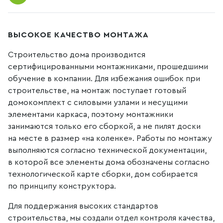
прочность и несущую способность.
эксплуатации.
материалов отделки гораздо шире, чем предлагают
на рынке.
Для вас мы производим дома, в которых
Система отопления - Сухой теплый пол
комплектация выгодно отличается от домов,
ВЫСОКОЕ КАЧЕСТВО МОНТАЖА
Это комплексное решение кардинально отличается
представленных на рынке строительства. То есть,
от стандартного теплого пола, который
если любая другая компания построит дом в
Строительство дома производится
предлагается сегодня на рынке строительства.
аналогичной комплектации, его стоимость будет
сертифицированными монтажниками, прошедшими
Благодаря этой системе, отсутствует
выше на 20 – 30%!
обучение в компании. Для избежания ошибок при
необходимость в установке дорогостоящего
строительстве, на монтаж поступает готовый
Вы получаете качественные, современные,
фундамента – монолитной плиты. Время на установку
домокомплект с силовыми узлами и несущими
экологичные, надежные дома за разумные деньги.
сокращается в разы. При эксплуатации такого пола
элементами каркаса, поэтому монтажники
Вы получаете максимум комфорта за разумные
занимаются только его сборкой, а не пилят доски
деньги.
на месте в размер «на коленке». Работы по монтажу
Доступная цена при высоком качестве.
выполняются согласно технической документации,
в которой все элементы дома обозначены согласно
технологической карте сборки, дом собирается
по принципу конструктора.
Для поддержания высоких стандартов
строительства, мы создали отдел контроля качества,