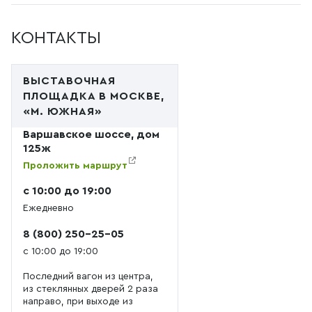
конвек
О продлении ССПБ ТУ
Серт Соотв.
уже в т
09 ПРОФ до 07.2023
КОНТАКТЫ
приема
меня за
сантех
ВЫСТАВОЧНАЯ
почти г
ПЛОЩАДКА В МОСКВЕ,
положи
«М. ЮЖНАЯ»
Варшавское шоссе, дом
125ж
Проложить маршрут
с 10:00 до 19:00
Ежедневно
8 (800) 250-25-05
с 10:00 до 19:00
Последний вагон из центра,
из стеклянных дверей 2 раза
направо, при выходе из